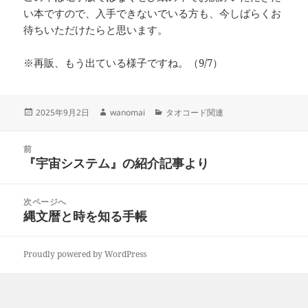
い本ですので、入手できないでいる方も、今しばらくお
待ちいただけたらと思います。
※再販、もう出ている様子ですね。（9/7）
投
作
カ
2025年9月2日
wanomai
タオコード関連
稿
成
テ
日:
者
ゴ
投
リ
前
稿
『宇宙システム』の紹介記事より
ー
前
ナ
の
ビ
投
次ページへ
ゲ
稿:
縄文暦と時を知る手帳
次
ー
の
シ
投
ョ
Proudly powered by WordPress
稿:
ン