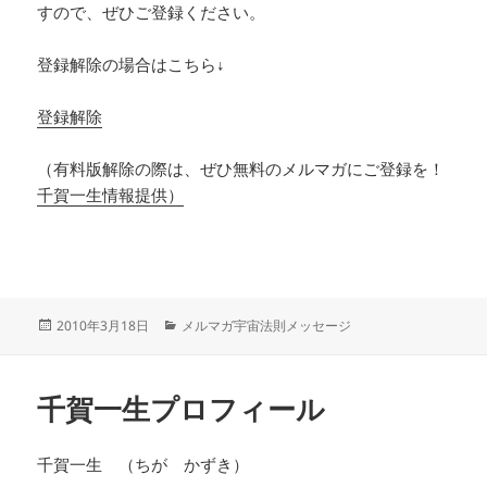
すので、ぜひご登録ください。
登録解除の場合はこちら↓
登録解除
（有料版解除の際は、ぜひ無料のメルマガにご登録を！
千賀一生情報提供）
投
カ
2010年3月18日
メルマガ宇宙法則メッセージ
稿
テ
日:
ゴ
リ
千賀一生プロフィール
ー
千賀一生 （ちが かずき）