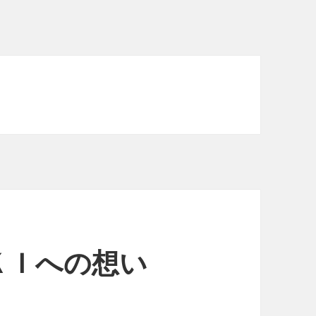
ＫＩへの想い