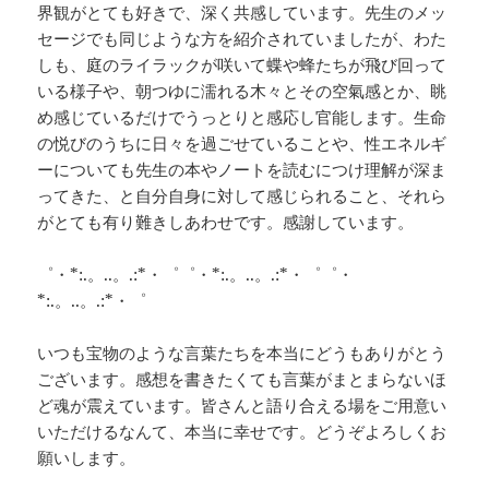
界観がとても好きで、深く共感しています。先生のメッ
セージでも同じような方を紹介されていましたが、わた
しも、庭のライラックが咲いて蝶や蜂たちが飛び回って
いる様子や、朝つゆに濡れる木々とその空氣感とか、眺
め感じているだけでうっとりと感応し官能します。生命
の悦びのうちに日々を過ごせていることや、性エネルギ
ーについても先生の本やノートを読むにつけ理解が深ま
ってきた、と自分自身に対して感じられること、それら
がとても有り難きしあわせです。感謝しています。
゜・*:.。..。.:*・゜゜・*:.。..。.:*・゜゜・
*:.。..。.:*・゜
いつも宝物のような言葉たちを本当にどうもありがとう
ございます。感想を書きたくても言葉がまとまらないほ
ど魂が震えています。皆さんと語り合える場をご用意い
いただけるなんて、本当に幸せです。どうぞよろしくお
願いします。