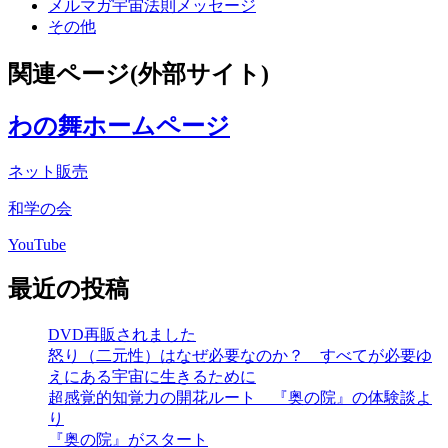
メルマガ宇宙法則メッセージ
その他
関連ページ(外部サイト)
わの舞ホームページ
ネット販売
和学の会
YouTube
最近の投稿
DVD再販されました
怒り（二元性）はなぜ必要なのか？ すべてが必要ゆ
えにある宇宙に生きるために
超感覚的知覚力の開花ルート 『奥の院』の体験談よ
り
『奥の院』がスタート