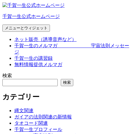
コ
ン
千賀一生公式ホームページ
テ
ン
メニューとウィジェット
ツ
へ
ネット販売（誘導音声など）
ス
千賀一生のメルマガ 宇宙法則メッセー
キ
ジ
ッ
千賀一生の講習録
プ
無料情報提供メルマガ
検索
検索
カテゴリー
縄文関連
ガイアの法則関連の新情報
タオコード関連
千賀一生プロフィール