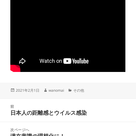
投
作
カ
2021年2月1日
wanomai
その他
稿
成
テ
日:
者
ゴ
投
リ
前
稿
日本人の距離感とウイルス感染
ー
前
ナ
の
ビ
投
次ページへ
ゲ
稿:
潜在意識の理想化に！
次