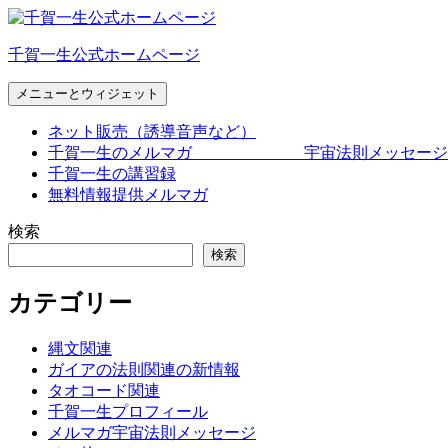
コ
ン
千賀一生公式ホームページ
テ
ン
メニューとウィジェット
ツ
へ
ネット販売（誘導音声など）
ス
千賀一生のメルマガ 宇宙法則メッセージ
キ
千賀一生の講習録
ッ
無料情報提供メルマガ
プ
検索
検索
カテゴリー
縄文関連
ガイアの法則関連の新情報
タオコード関連
千賀一生プロフィール
メルマガ宇宙法則メッセージ