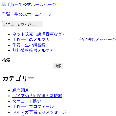
コ
ン
千賀一生公式ホームページ
テ
ン
メニューとウィジェット
ツ
へ
ネット販売（誘導音声など）
ス
千賀一生のメルマガ 宇宙法則メッセージ
キ
千賀一生の講習録
ッ
無料情報提供メルマガ
プ
検索
検索
カテゴリー
縄文関連
ガイアの法則関連の新情報
タオコード関連
千賀一生プロフィール
メルマガ宇宙法則メッセージ