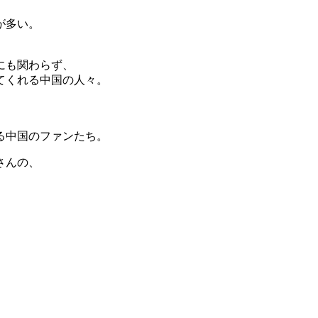
が多い。
にも関わらず、
てくれる中国の人々。
る中国のファンたち。
さんの、
。