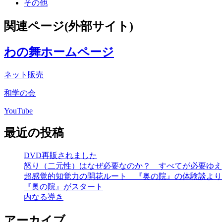
その他
関連ページ(外部サイト)
わの舞ホームページ
ネット販売
和学の会
YouTube
最近の投稿
DVD再販されました
怒り（二元性）はなぜ必要なのか？ すべてが必要ゆえ
超感覚的知覚力の開花ルート 『奥の院』の体験談より
『奥の院』がスタート
内なる導き
アーカイブ