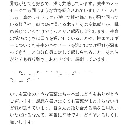
界観がとても好きで、深く共感しています。先生のメッ
セージでも同じような方を紹介されていましたが、わた
しも、庭のライラックが咲いて蝶や蜂たちが飛び回って
いる様子や、朝つゆに濡れる木々とその空氣感とか、眺
め感じているだけでうっとりと感応し官能します。生命
の悦びのうちに日々を過ごせていることや、性エネルギ
ーについても先生の本やノートを読むにつけ理解が深ま
ってきた、と自分自身に対して感じられること、それら
がとても有り難きしあわせです。感謝しています。
゜・*:.。..。.:*・゜゜・*:.。..。.:*・゜゜・
*:.。..。.:*・゜
いつも宝物のような言葉たちを本当にどうもありがとう
ございます。感想を書きたくても言葉がまとまらないほ
ど魂が震えています。皆さんと語り合える場をご用意い
いただけるなんて、本当に幸せです。どうぞよろしくお
願いします。