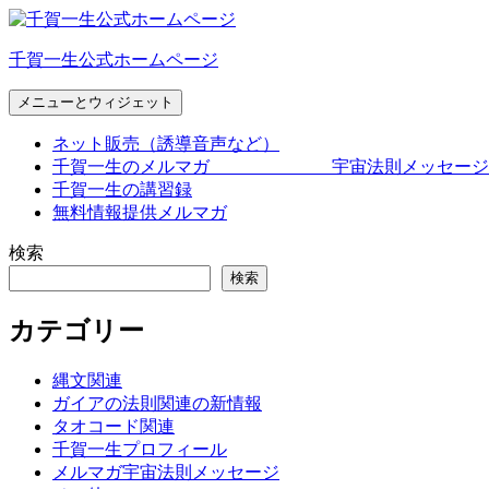
コ
ン
千賀一生公式ホームページ
テ
ン
メニューとウィジェット
ツ
へ
ネット販売（誘導音声など）
ス
千賀一生のメルマガ 宇宙法則メッセージ
キ
千賀一生の講習録
ッ
無料情報提供メルマガ
プ
検索
検索
カテゴリー
縄文関連
ガイアの法則関連の新情報
タオコード関連
千賀一生プロフィール
メルマガ宇宙法則メッセージ