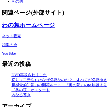
その他
関連ページ(外部サイト)
わの舞ホームページ
ネット販売
和学の会
YouTube
最近の投稿
DVD再販されました
怒り（二元性）はなぜ必要なのか？ すべてが必要ゆえ
超感覚的知覚力の開花ルート 『奥の院』の体験談より
『奥の院』がスタート
内なる導き
アーカイブ