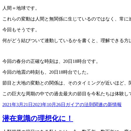
人間＝地球です。
これらの変動は人間と無関係に生じているのではなく、常に
今回もそうです。
何がどう結びついて連動しているかを書くと、理解できる方
今回の春分の正確な時刻は、20日18時台です。
今回の地震の時刻も、20日18時台でした。
節目と大地の変動との関係は、そのタイミングが近いほど、
この巨大な周期の中での過去最大の節目を今私たちは体験し
投
カ
2021年3月21日
2023年10月26日
ガイアの法則関連の新情報
稿
テ
日:
ゴ
潜在意識の理想化に！
リ
ー