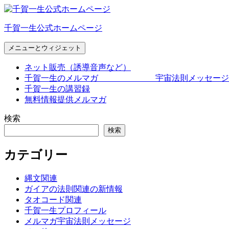
コ
ン
千賀一生公式ホームページ
テ
ン
メニューとウィジェット
ツ
へ
ネット販売（誘導音声など）
ス
千賀一生のメルマガ 宇宙法則メッセージ
キ
千賀一生の講習録
ッ
無料情報提供メルマガ
プ
検索
検索
カテゴリー
縄文関連
ガイアの法則関連の新情報
タオコード関連
千賀一生プロフィール
メルマガ宇宙法則メッセージ