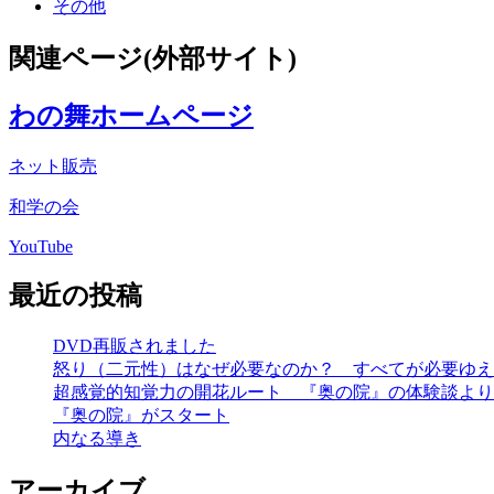
その他
関連ページ(外部サイト)
わの舞ホームページ
ネット販売
和学の会
YouTube
最近の投稿
DVD再販されました
怒り（二元性）はなぜ必要なのか？ すべてが必要ゆえ
超感覚的知覚力の開花ルート 『奥の院』の体験談より
『奥の院』がスタート
内なる導き
アーカイブ