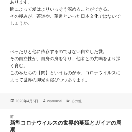
あります。
間によって愛はよりいっそう深めることができる。
その極みが、茶道や、華道といった日本文化ではないで
しょうか。
べったりと他に依存するのではない自立した愛。
その自立性が、自身の身を守り、他者との共鳴をより深
く育む。
この私たちの【間】というものが今、コロナウイルスに
よって世界の脚光を浴びつつあります。
投
作
カ
2020年4月6日
wanomai
その他
稿
成
テ
日:
者
ゴ
投
リ
前
稿
新型コロナウイルスの世界的蔓延とガイアの周
ー
前
ナ
期
の