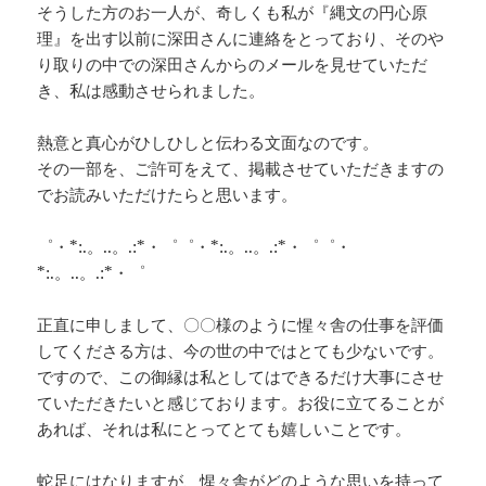
そうした方のお一人が、奇しくも私が『縄文の円心原
理』を出す以前に深田さんに連絡をとっており、そのや
り取りの中での深田さんからのメールを見せていただ
き、私は感動させられました。
熱意と真心がひしひしと伝わる文面なのです。
その一部を、ご許可をえて、掲載させていただきますの
でお読みいただけたらと思います。
゜・*:.。..。.:*・゜゜・*:.。..。.:*・゜゜・
*:.。..。.:*・゜
正直に申しまして、〇〇様のように惺々舎の仕事を評価
してくださる方は、今の世の中ではとても少ないです。
ですので、この御縁は私としてはできるだけ大事にさせ
ていただきたいと感じております。お役に立てることが
あれば、それは私にとってとても嬉しいことです。
蛇足にはなりますが、惺々舎がどのような思いを持って