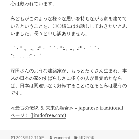
心は救われています。
私どもがこのような様々な思いを持ちながら家を建てて
いるということを、〇〇様にはお話ししておきたいと思
いました。長々と申し訳ありません。
゜・*:.。..。.:*・゜゜・*:.。..。.:*・゜゜・
*:.。..。.:*・゜
深田さんのような建築家が、もっとたくさん生まれ、本
来の日本の家のすばらしさに多くの人が目覚めたなら
ば、日本は間違いなく好転することになると私は思うの
です。
≪最古の伝統 ＆ 未来の融合≫ – japanese-traditional
ページ！ (jimdofree.com)
投
作
カ
2023年12月10日
wanomai
縄文関連