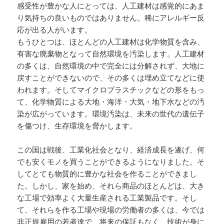
感受性が豊かな人にとっては、人工建材は感覚的にあま
り気持ちの良いものではありません。稀にアレルギー反
応が出る人がいます。
もうひとつは、ほとんどの人工建材は化学物質を含み、
有害な廃棄物となって自然環境を汚染します。人工建材
の多くは、自然環境の中で完全には分解されず、大地に
戻すことができないので、その多くは埋め立てなどに使
われます。そしてマイクロプラスチックなどの形をもっ
て、化学物質による大地・海洋・大気・地下水などの汚
染が広がっています。環境汚染は、未来の世代の遺伝子
を傷つけ、生存環境を脅かします。
この国は戦後、工業化社会となり、経済成長を遂げ、何
でも安くモノを買うことができるようになりました。そ
してとても物質的に豊かな社会を作ることができまし
た。しかし、家を始め、それら商品のほとんどは、大き
な工場で効率よく大量生産される工業製品です。そし
て、それらを作る工場や現場の労働者の多くは、今では
非正規雇用の若者達で、将来の保証もなく、技術が身に